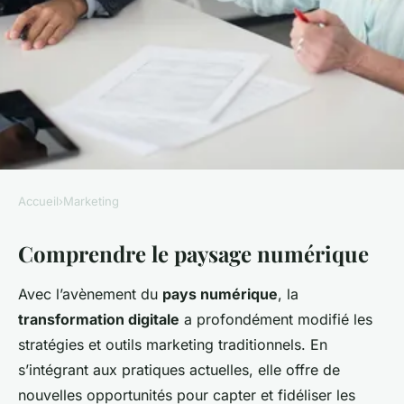
Accueil
›
Marketing
MARKETING
Comprendre le paysage numérique
Comment transformer votre
stratégie marketing pour
Avec l’avènement du
pays numérique
, la
prospérer à l'ère numérique ?
transformation digitale
a profondément modifié les
stratégies et outils marketing traditionnels. En
Lucas
•
11 février 2025
•
8 min de lecture
s’intégrant aux pratiques actuelles, elle offre de
nouvelles opportunités pour capter et fidéliser les