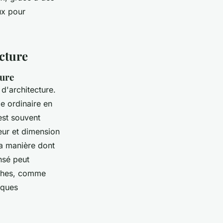
ux pour
cture
ture
'architecture.
ge ordinaire en
est souvent
eur et dimension
la manière dont
nsé peut
aphes, comme
iques