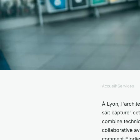
Accueil
›
Services
SERVICES
Découvrez le talent
À Lyon, l'archit
sait capturer ce
d'architecture à lyo
combine techniq
collaborative av
comment Elodie 