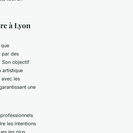
ure à Lyon
 que
t par des
. Son objectif
 artistique
 avec les
 garantissant une
 professionnels
e les intentions
ues les plus