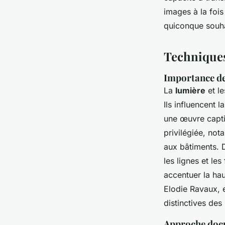
images à la fois
quiconque souhai
Techniques
Importance de 
La
lumière
et l
Ils influencent 
une œuvre captiv
privilégiée, not
aux bâtiments. 
les lignes et le
accentuer la ha
Elodie Ravaux, e
distinctives des
Approche docum