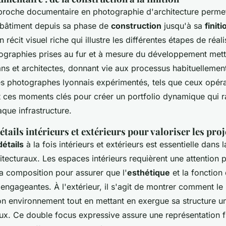
roche documentaire en photographie d'architecture permet
n bâtiment depuis sa phase de
construction
jusqu'à sa
finiti
récit visuel riche qui illustre les différentes étapes de réal
tographies prises au fur et à mesure du développement mette
sans et architectes, donnant vie aux processus habituellement
es photographes lyonnais expérimentés, tels que ceux opéra
t ces moments clés pour créer un portfolio dynamique qui ra
que infrastructure.
étails intérieurs et extérieurs pour valoriser les proj
détails
à la fois intérieurs et extérieurs est essentielle dans l
itecturaux. Les espaces intérieurs requièrent une attention p
 la composition pour assurer que l'
esthétique
et la fonction
t engageantes. À l'extérieur, il s'agit de montrer comment le
on environnement tout en mettant en exergue sa structure u
aux. Ce double focus expressive assure une représentation f