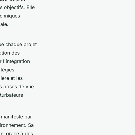
 objectifs. Elle
echniques
ale.
que chaque projet
ation des
 l'intégration
atégies
ère et les
s prises de vue
rturbateurs
 manifeste par
vironnement. Sa
ux, grâce à des