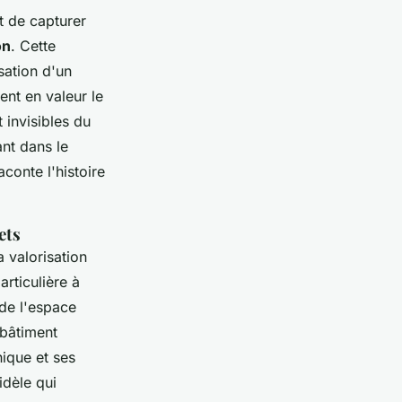
 de capturer
on
. Cette
isation d'un
nt en valeur le
 invisibles du
nt dans le
conte l'histoire
ets
a valorisation
articulière à
 de l'espace
 bâtiment
nique et ses
idèle qui