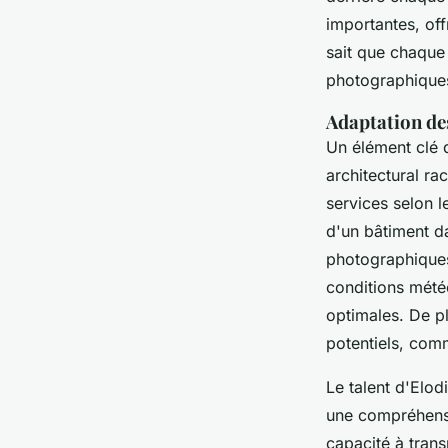
importantes, off
sait que chaque
photographiques
Adaptation de
Un élément clé d
architectural ra
services selon l
d'un bâtiment da
photographiques
conditions mété
optimales. De pl
potentiels, com
Le talent d'Elo
une compréhensi
capacité à tran