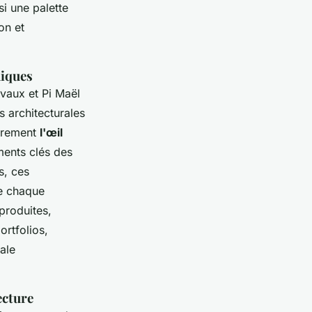
si une palette
on et
hiques
vaux et Pi Maël
s architecturales
ièrement
l'œil
ments clés des
s, ces
re chaque
produites,
ortfolios,
ale
ecture