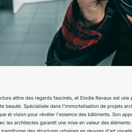
 d'un photographe
ecture attire des regards fascinés, et Elodie Ravaux est une
tte beauté. Spécialisée dans l'immortalisation de projets arch
n
ue et vision pour révéler l'essence des bâtiments. Son app
ec les architectes garantit une mise en valeur des éléments
transforme des structures urbaines en œuvres d'art visuelle