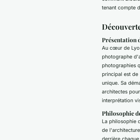
Clémence
•
14 octobre 2025
•
8 min de lecture
tenant compte d
Découverte
Présentation 
Au cœur de Lyon
photographe d'ar
photographies qu
principal est de
unique. Sa déma
architectes pou
interprétation vi
Philosophie de
La philosophie 
de l'architectu
derrière chaque 