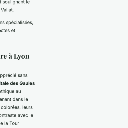
 soulignant le
Vallat.
ns spécialisées,
ectes et
ure à Lyon
apprécié sans
itale des Gaules
othique au
enant dans le
colorées, leurs
ontraste avec le
e la Tour