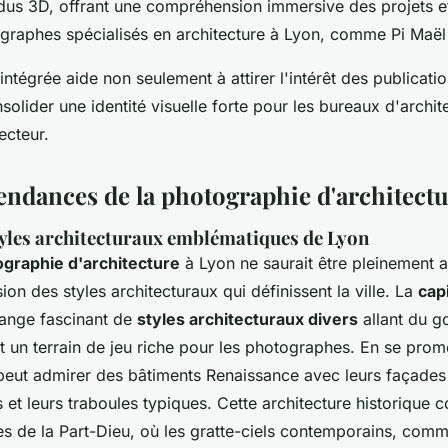
dus 3D, offrant une compréhension immersive des projets et
ographes spécialisés en architecture à Lyon, comme Pi Maël 
ntégrée aide non seulement à attirer l'intérêt des publicatio
solider une identité visuelle forte pour les bureaux d'archit
ecteur.
tendances de la photographie d'architect
tyles architecturaux emblématiques de Lyon
graphie d'architecture
à Lyon ne saurait être pleinement 
n des styles architecturaux qui définissent la ville. La
cap
ange fascinant de
styles architecturaux divers
allant du g
t un terrain de jeu riche pour les photographes. En se prom
peut admirer des bâtiments Renaissance avec leurs façades 
s et leurs traboules typiques. Cette architecture historique c
res de la Part-Dieu, où les gratte-ciels contemporains, comm