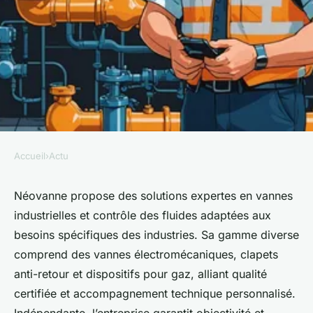
Accueil
›
Actu
ACTU
Néovanne : expert en vannes
Néovanne propose des solutions expertes en vannes
industrielles et contrôle des fluides adaptées aux
industrielles et solutions
besoins spécifiques des industries. Sa gamme diverse
fluides
comprend des vannes électromécaniques, clapets
anti-retour et dispositifs pour gaz, alliant qualité
Julien
•
28 août 2025
•
4 min de lecture
certifiée et accompagnement technique personnalisé.