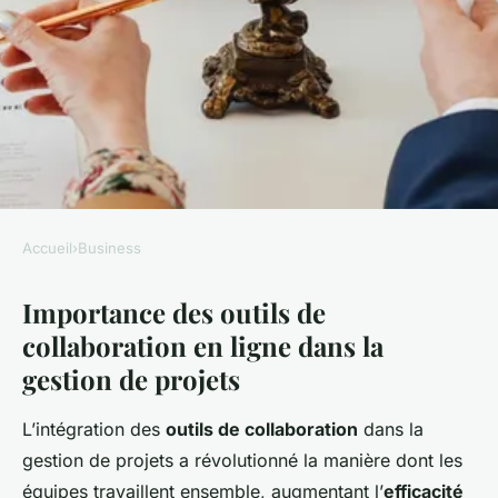
Accueil
›
Business
BUSINESS
Importance des outils de
Boostez la gestion de vos
collaboration en ligne dans la
projets grâce aux outils de
gestion de projets
collaboration en ligne : guide
ultime et astuces
L’intégration des
outils de collaboration
dans la
incontournables !
gestion de projets a révolutionné la manière dont les
équipes travaillent ensemble, augmentant l’
efficacité