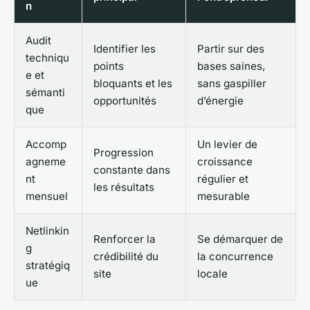
n
Audit
Identifier les
Partir sur des
techniqu
points
bases saines,
e et
bloquants et les
sans gaspiller
sémanti
opportunités
d’énergie
que
Accomp
Un levier de
Progression
agneme
croissance
constante dans
nt
régulier et
les résultats
mensuel
mesurable
Netlinkin
Renforcer la
Se démarquer de
g
crédibilité du
la concurrence
stratégiq
site
locale
ue