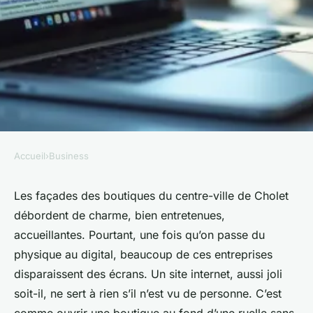
Accueil
›
Business
BUSINESS
Comment un consultant SEO à
Les façades des boutiques du centre-ville de Cholet
débordent de charme, bien entretenues,
Cholet peut améliorer votre
accueillantes. Pourtant, une fois qu’on passe du
visibilité en ligne
physique au digital, beaucoup de ces entreprises
disparaissent des écrans. Un site internet, aussi joli
Meissa
•
18/05/2026 15:23
•
9 min de lecture
soit-il, ne sert à rien s’il n’est vu de personne. C’est