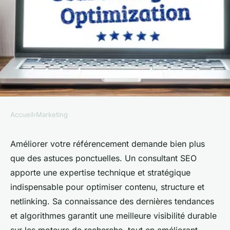
Accueil
›
Marketing
MARKETING
Comment améliorer votre
Améliorer votre référencement demande bien plus
que des astuces ponctuelles. Un consultant SEO
référencement avec un
apporte une expertise technique et stratégique
consultant seo ?
indispensable pour optimiser contenu, structure et
netlinking. Sa connaissance des dernières tendances
Lucas
•
2 septembre 2025
•
3 min de lecture
et algorithmes garantit une meilleure visibilité durable